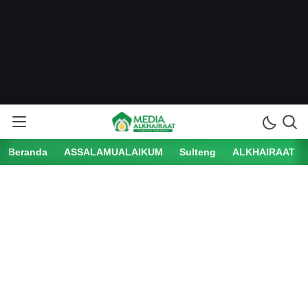
Beranda
ASSALAMUALAIKUM
Sulteng
ALKHAIRAAT