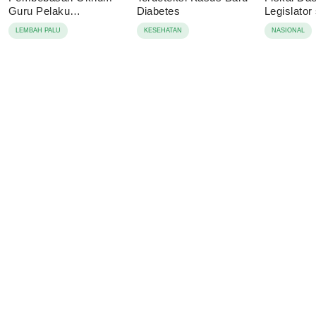
Guru Pelaku
Diabetes
Legislator
Pencabulan, Desak
Dorong A
LEMBAH PALU
KESEHATAN
NASIONAL
Proses Hukum
Ketahanan
Dilanjutkan