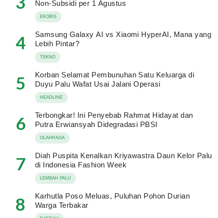
3
Non-Subsidi per 1 Agustus
EKOBIS
Samsung Galaxy AI vs Xiaomi HyperAI, Mana yang
4
Lebih Pintar?
TEKNO
Korban Selamat Pembunuhan Satu Keluarga di
5
Duyu Palu Wafat Usai Jalani Operasi
HEADLINE
Terbongkar! Ini Penyebab Rahmat Hidayat dan
6
Putra Erwiansyah Didegradasi PBSI
OLAHRAGA
Diah Puspita Kenalkan Kriyawastra Daun Kelor Palu
7
di Indonesia Fashion Week
LEMBAH PALU
Karhutla Poso Meluas, Puluhan Pohon Durian
8
Warga Terbakar