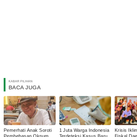
KABAR PILIHAN
BACA JUGA
Pemerhati Anak Soroti
1 Juta Warga Indonesia
Krisis Ik
Pembebasan Oknum
Terdeteksi Kasus Baru
Fiskal Dae