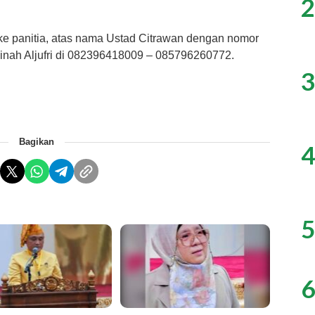
2
 ke panitia, atas nama Ustad Citrawan dengan nomor
nah Aljufri di 082396418009 – 085796260772.
3
Bagikan
4
5
6