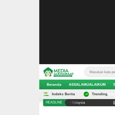
Beranda
ASSALAMUALAIKUM
Indeks Berita
Trending
EKOBIS
Polit
HEADLINE
gi Diduga Alami Pelanggaran Hak di Malaysia
Hilangnya