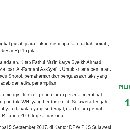
gkat pusat, juara I akan mendapatkan hadiah umrah,
sebesar Rp 15 juta.
a adalah, Kitab Fathul Mu’in karya Syeikh Ahmad
alibari Al-Fannani As-Syafi’i. Untuk kriteria penilaian,
hwu Shorof, pemahaman dan penguasaan teks yang
 adab dan etika penampilan.
PIL
h mengisi formulir pendaftaran peserta, membuat
1
an pondok, WNI yang berdomisili di Sulawesi Tengah,
 aliyah dan/atau yang sederajat, dan belum pernah
RI tahun 2016 tingkat nasional.
ampai 5 September 2017, di Kantor DPW PKS Sulawesi