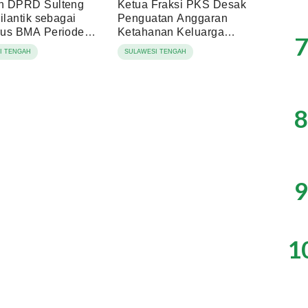
n DPRD Sulteng
Ketua Fraksi PKS Desak
ilantik sebagai
Penguatan Anggaran
us BMA Periode
Ketahanan Keluarga
7
031
Sulteng 2027
I TENGAH
SULAWESI TENGAH
8
9
1