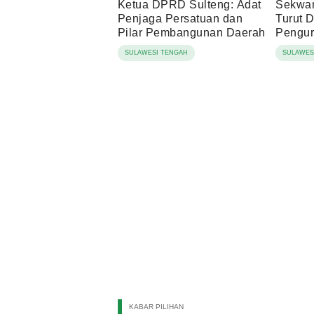
Ketua DPRD Sulteng: Adat
Sekwa
Penjaga Persatuan dan
Turut D
Pilar Pembangunan Daerah
Pengur
2026-2
SULAWESI TENGAH
SULAWES
KABAR PILIHAN