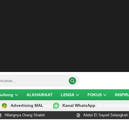
Sulteng
ALKHAIRAAT
LENSA
FOKUS
INSPIR
Advertising MAL
Kanal WhatsApp
ik
Teropong
INTERNASIONA
 Orang Shaleh
Abdul El Sayed Selangkah Lagi Cetak 