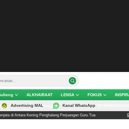
Sulteng
ALKHAIRAAT
LENSA
FOKUS
INSPIR
Advertising MAL
Kanal WhatsApp
ik
Teropong
INTERNASIONA
ra Kening Penghalang Perjuangan Guru Tua
Anies Bas