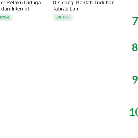
nd: Pelaku Diduga
Disidang: Bantah Tuduhan
 dari Internet
Tabrak Lari
7
SIONAL
LAIN LAIN
8
9
1