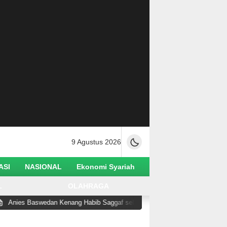
9 Agustus 2026
ASI
NASIONAL
Ekonomi Syariah
L
OLAHRAGA
wedan Kenang Habib Saggaf sebagai Ulama yang Rendah Hati dan Perekat 