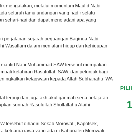
ufik mengatakan, melalui momentum Maulid Nabi
da seluruh tamu undangan yang hadir selalu
n sehari-hari dan dapat meneladani apa yang
ari perjalanan sejarah perjuangan Baginda Nabi
hi Wasallam dalam menjalani hidup dan kehidupan
an maulid Nabi Muhammad SAW tersebut merupakan
bali kelahiran Rasulullah SAW, dan petunjuk bagi
k meningkatkan ketaqwaan kepada Allah Subhanahu WA
PIL
at terpuji dan juga akhlakul qarimah serta pelajaran
1
upkan sunnah Rasulullah Shollallahu Alaihi
tersebut dihadiri Sekab Morowali, Kapolsek,
ra keluarga jawa yang ada di Kabupaten Morowali