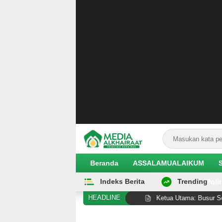
Beranda
ASSALAMUALAIKUM
Indeks Berita
Trending
EKOBIS
Polit
HEADLINE
ah dari Guru Tua”
Ketua Utama: Busur Senjata di Anta