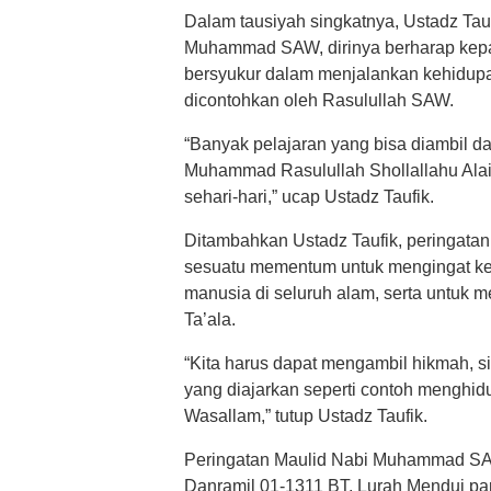
Dalam tausiyah singkatnya, Ustadz Ta
Muhammad SAW, dirinya berharap kepa
bersyukur dalam menjalankan kehidupa
dicontohkan oleh Rasulullah SAW.
“Banyak pelajaran yang bisa diambil d
Muhammad Rasulullah Shollallahu Alai
sehari-hari,” ucap Ustadz Taufik.
Ditambahkan Ustadz Taufik, peringat
sesuatu mementum untuk mengingat kem
manusia di seluruh alam, serta untu
Ta’ala.
“Kita harus dapat mengambil hikmah, sif
yang diajarkan seperti contoh menghid
Wasallam,” tutup Ustadz Taufik.
Peringatan Maulid Nabi Muhammad SAW 
Danramil 01-1311 BT, Lurah Mendui pa