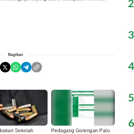
2
3
Bagikan
4
5
6
bakan Sekolah
Pedagang Gorengan Palu