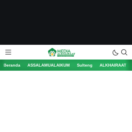
Beranda
ASSALAMUALAIKUM
Sulteng
ALKHAIRAAT