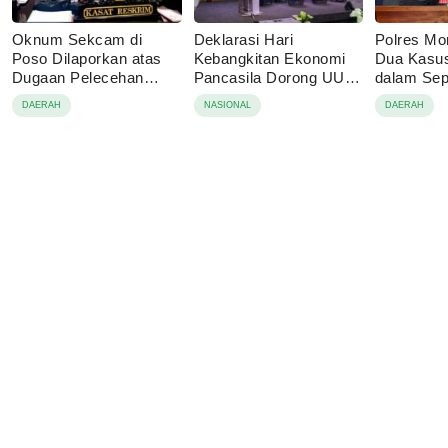
Oknum Sekcam di
Deklarasi Hari
Polres Mo
Poso Dilaporkan atas
Kebangkitan Ekonomi
Dua Kasu
Dugaan Pelecehan
Pancasila Dorong UU
dalam Se
terhadap Dua Anak di
Perekonomian Nasional
Pelaku Di
DAERAH
NASIONAL
DAERAH
Bawah Umur