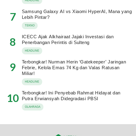
HEADLINE
Samsung Galaxy AI vs Xiaomi HyperAI, Mana yang
7
Lebih Pintar?
TEKNO
ICECC Ajak Alkhairaat Jajaki Investasi dan
8
Penerbangan Perintis di Sulteng
HEADLINE
Terbongkar! Nurman Herin ‘Gatekeeper’ Jaringan
9
Febrie, Kelola Emas 74 Kg dan Valas Ratusan
Miliar!
HEADLINE
Terbongkar! Ini Penyebab Rahmat Hidayat dan
10
Putra Erwiansyah Didegradasi PBSI
OLAHRAGA