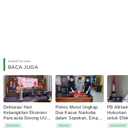
KABAR PILIHAN
BACA JUGA
Deklarasi Hari
Polres Morut Ungkap
PB Alkhai
Kebangkitan Ekonomi
Dua Kasus Narkoba
Hukuman M
Pancasila Dorong UU
dalam Sepekan, Empat
untuk Efe
Perekonomian Nasional
Pelaku Ditangkap
NASIONAL
DAERAH
ALKHAIRAAT