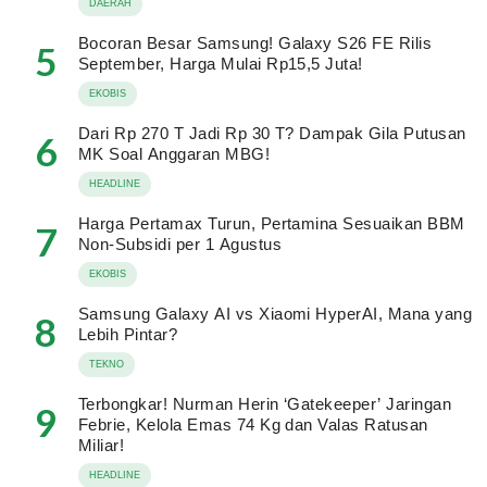
DAERAH
Bocoran Besar Samsung! Galaxy S26 FE Rilis
5
September, Harga Mulai Rp15,5 Juta!
EKOBIS
Dari Rp 270 T Jadi Rp 30 T? Dampak Gila Putusan
6
MK Soal Anggaran MBG!
HEADLINE
Harga Pertamax Turun, Pertamina Sesuaikan BBM
7
Non-Subsidi per 1 Agustus
EKOBIS
Samsung Galaxy AI vs Xiaomi HyperAI, Mana yang
8
Lebih Pintar?
TEKNO
Terbongkar! Nurman Herin ‘Gatekeeper’ Jaringan
9
Febrie, Kelola Emas 74 Kg dan Valas Ratusan
Miliar!
HEADLINE