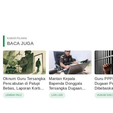
KABAR PILIHAN
BACA JUGA
Oknum Guru Tersangka
Mantan Kepala
Guru PPP
Pencabulan di Palupi
Bapenda Donggala
Dugaan P
Bebas, Laporan Korban
Tersangka Dugaan
Dibebaskan
Berujung Damai
Korupsi Pajak Tambang
Sebut Lap
LEMBAH PALU
LAIN LAIN
HUKUM DAN 
Keluarga 