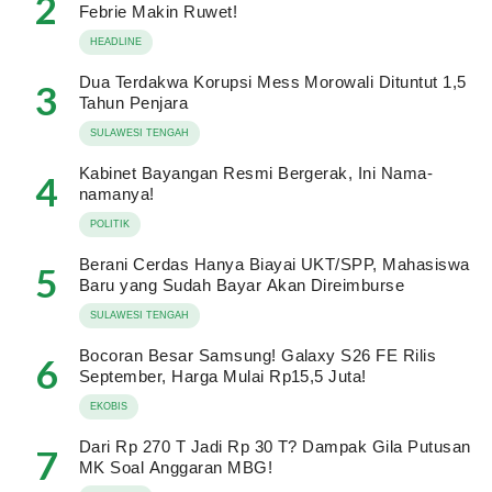
2
Febrie Makin Ruwet!
HEADLINE
Dua Terdakwa Korupsi Mess Morowali Dituntut 1,5
3
Tahun Penjara
SULAWESI TENGAH
Kabinet Bayangan Resmi Bergerak, Ini Nama-
4
namanya!
POLITIK
Berani Cerdas Hanya Biayai UKT/SPP, Mahasiswa
5
Baru yang Sudah Bayar Akan Direimburse
SULAWESI TENGAH
Bocoran Besar Samsung! Galaxy S26 FE Rilis
6
September, Harga Mulai Rp15,5 Juta!
EKOBIS
Dari Rp 270 T Jadi Rp 30 T? Dampak Gila Putusan
7
MK Soal Anggaran MBG!