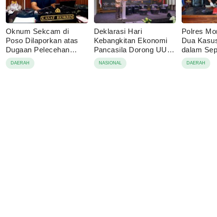
Oknum Sekcam di
Deklarasi Hari
Polres Mo
Poso Dilaporkan atas
Kebangkitan Ekonomi
Dua Kasu
Dugaan Pelecehan
Pancasila Dorong UU
dalam Se
terhadap Dua Anak di
Perekonomian Nasional
Pelaku Di
DAERAH
NASIONAL
DAERAH
Bawah Umur