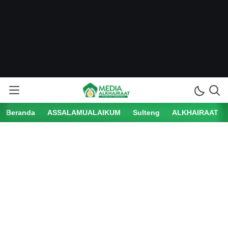
Beranda
ASSALAMUALAIKUM
Sulteng
ALKHAIRAAT