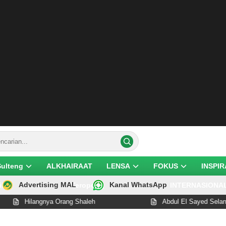
Sulteng
ALKHAIRAAT
LENSA
FOKUS
INSPIR
Advertising MAL
Kanal WhatsApp
ik
Teropong
INTERNASIONA
angnya Orang Shaleh
Abdul El Sayed Selangkah Lagi C