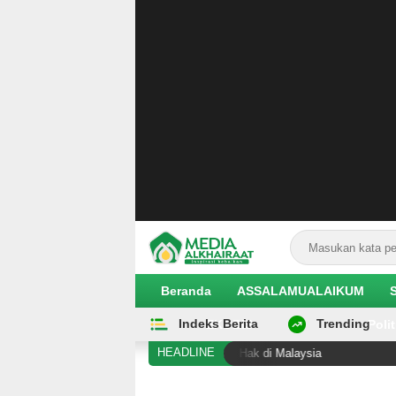
Beranda
ASSALAMUALAIKUM
Indeks Berita
Trending
EKOBIS
Polit
HEADLINE
al Sigi Diduga Alami Pelanggaran Hak di Malaysia
Hil