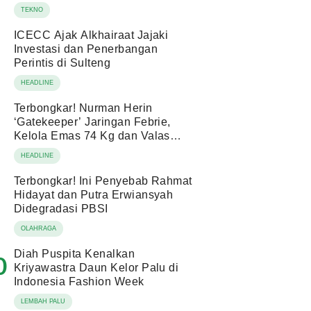
TEKNO
ICECC Ajak Alkhairaat Jajaki
Investasi dan Penerbangan
Perintis di Sulteng
HEADLINE
Terbongkar! Nurman Herin
‘Gatekeeper’ Jaringan Febrie,
Kelola Emas 74 Kg dan Valas
Ratusan Miliar!
HEADLINE
Terbongkar! Ini Penyebab Rahmat
Hidayat dan Putra Erwiansyah
Didegradasi PBSI
OLAHRAGA
Diah Puspita Kenalkan
0
Kriyawastra Daun Kelor Palu di
Indonesia Fashion Week
LEMBAH PALU