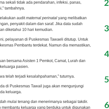
2
ma sekali tidak ada pendarahan, infeksi, panas,
i,” tambahnya.
melakukan audit
maternal perinatal
yang melibatkan
ungan, penyakit dalam dan saraf. Jika data sudah
3
an diketahui 10 hari kemudian.
i, pelayanan di Puskesmas Tawaeli ditutup. Untuk
skesmas Pembantu terdekat. Namun dia memastikan,
4
uan bersama Asisten 1 Pemkot, Camat, Lurah dan
 keluarga pasien.
5
a telah terjadi kesalahpahaman,” tuturnya.
ada di Puskesmas Tawail juga akan mengunjungi
da keluarga.
6
udah mulai tenang dan menerimanya sebagai takdir.
an membantu keluarga yang berduka untuk digunakan