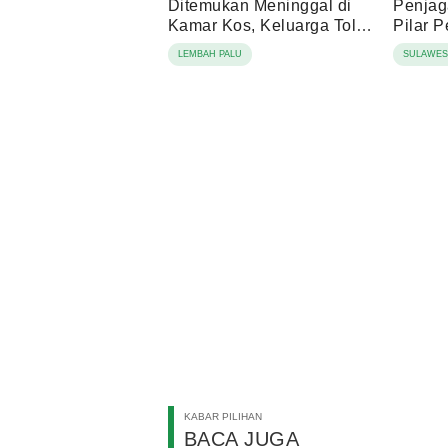
Ditemukan Meninggal di
Penjag
Kamar Kos, Keluarga Tolak
Pilar 
Autopsi
LEMBAH PALU
SULAWES
KABAR PILIHAN
BACA JUGA