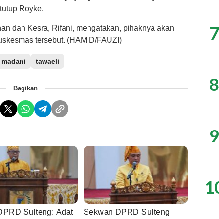
 tutup Royke.
7
han dan Kesra, Rifani, mengatakan, pihaknya akan
uskesmas tersebut. (HAMID/FAUZI)
s madani
tawaeli
8
Bagikan
9
1
DPRD Sulteng: Adat
Sekwan DPRD Sulteng