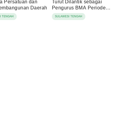
a Persatuan dan
Turut Dilantik sebagai
Pembangunan Daerah
Pengurus BMA Periode
2026-2031
I TENGAH
SULAWESI TENGAH