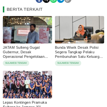
BERITA TERKAIT
JATAM Sulteng Gugat
Bunda Wiwik Desak Polisi
Gubernur, Desak
Segera Tangkap Pelaku
Operasional Pengelolaan
Pembunuhan Satu Keluarga
Tailing B3 PT QMB
di Duyu
SULAWESI TENGAH
SULAWESI TENGAH
Dihentikan
Lepas Kontingen Pramuka
Sulteng ke Jamnas XII,