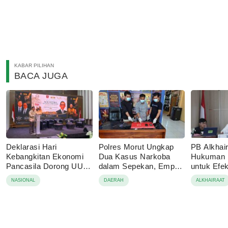
KABAR PILIHAN
BACA JUGA
Deklarasi Hari
Polres Morut Ungkap
PB Alkhai
Kebangkitan Ekonomi
Dua Kasus Narkoba
Hukuman M
Pancasila Dorong UU
dalam Sepekan, Empat
untuk Efe
Perekonomian Nasional
Pelaku Ditangkap
NASIONAL
DAERAH
ALKHAIRAAT