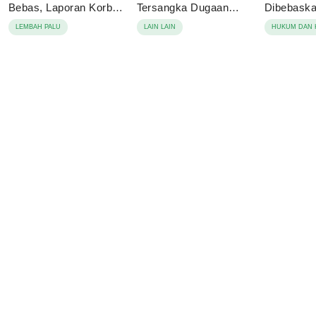
Bebas, Laporan Korban
Tersangka Dugaan
Dibebaskan
Berujung Damai
Korupsi Pajak Tambang
Sebut Lap
LEMBAH PALU
LAIN LAIN
HUKUM DAN 
Keluarga 