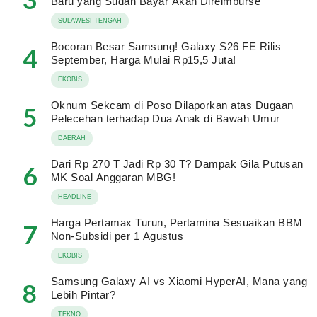
Baru yang Sudah Bayar Akan Direimburse
SULAWESI TENGAH
Bocoran Besar Samsung! Galaxy S26 FE Rilis
4
September, Harga Mulai Rp15,5 Juta!
EKOBIS
Oknum Sekcam di Poso Dilaporkan atas Dugaan
5
Pelecehan terhadap Dua Anak di Bawah Umur
DAERAH
Dari Rp 270 T Jadi Rp 30 T? Dampak Gila Putusan
6
MK Soal Anggaran MBG!
HEADLINE
Harga Pertamax Turun, Pertamina Sesuaikan BBM
7
Non-Subsidi per 1 Agustus
EKOBIS
Samsung Galaxy AI vs Xiaomi HyperAI, Mana yang
8
Lebih Pintar?
TEKNO