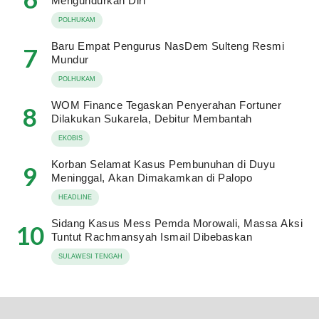
Mengundurkan Diri
POLHUKAM
Baru Empat Pengurus NasDem Sulteng Resmi
7
Mundur
POLHUKAM
WOM Finance Tegaskan Penyerahan Fortuner
8
Dilakukan Sukarela, Debitur Membantah
EKOBIS
Korban Selamat Kasus Pembunuhan di Duyu
9
Meninggal, Akan Dimakamkan di Palopo
HEADLINE
Sidang Kasus Mess Pemda Morowali, Massa Aksi
10
Tuntut Rachmansyah Ismail Dibebaskan
SULAWESI TENGAH