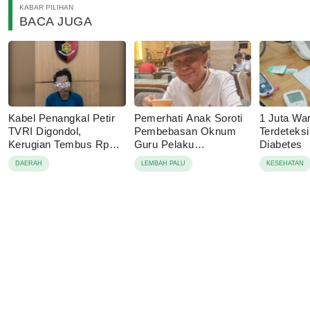
KABAR PILIHAN
BACA JUGA
Kabel Penangkal Petir
Pemerhati Anak Soroti
1 Juta Wa
TVRI Digondol,
Pembebasan Oknum
Terdeteks
Kerugian Tembus Rp80
Guru Pelaku
Diabetes
Juta
Pencabulan, Desak
DAERAH
LEMBAH PALU
KESEHATAN
Proses Hukum
Dilanjutkan