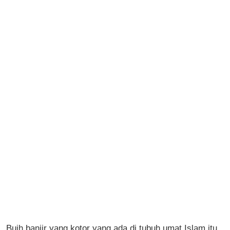
Buih banjir yang kotor yang ada di tubuh umat Islam itu