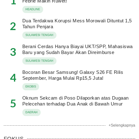
1
Febrie Makin Ruwet!
HEADLINE
Dua Terdakwa Korupsi Mess Morowali Dituntut 1,5
2
Tahun Penjara
SULAWESI TENGAH
Berani Cerdas Hanya Biayai UKT/SPP, Mahasiswa
3
Baru yang Sudah Bayar Akan Direimburse
SULAWESI TENGAH
Bocoran Besar Samsung! Galaxy S26 FE Rilis
4
September, Harga Mulai Rp15,5 Juta!
EKOBIS
Oknum Sekcam di Poso Dilaporkan atas Dugaan
5
Pelecehan terhadap Dua Anak di Bawah Umur
DAERAH
+Selengkapnya
FOKUS