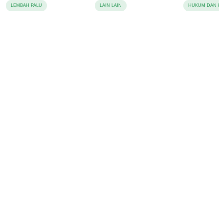
Berujung Damai
Korupsi Pajak Tambang
Sebut Lap
LEMBAH PALU
LAIN LAIN
HUKUM DAN 
Keluarga 