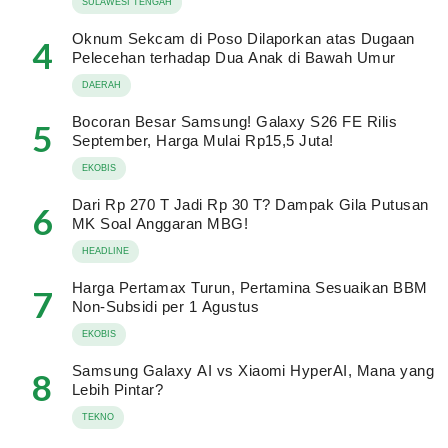
SULAWESI TENGAH
Oknum Sekcam di Poso Dilaporkan atas Dugaan
4
Pelecehan terhadap Dua Anak di Bawah Umur
DAERAH
Bocoran Besar Samsung! Galaxy S26 FE Rilis
5
September, Harga Mulai Rp15,5 Juta!
EKOBIS
Dari Rp 270 T Jadi Rp 30 T? Dampak Gila Putusan
6
MK Soal Anggaran MBG!
HEADLINE
Harga Pertamax Turun, Pertamina Sesuaikan BBM
7
Non-Subsidi per 1 Agustus
EKOBIS
Samsung Galaxy AI vs Xiaomi HyperAI, Mana yang
8
Lebih Pintar?
TEKNO