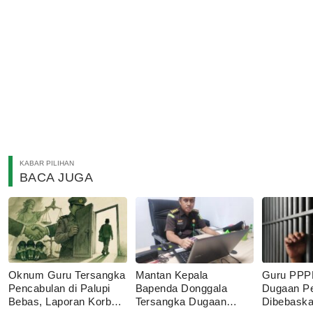
KABAR PILIHAN
BACA JUGA
Oknum Guru Tersangka
Mantan Kepala
Guru PPP
Pencabulan di Palupi
Bapenda Donggala
Dugaan P
Bebas, Laporan Korban
Tersangka Dugaan
Dibebaskan