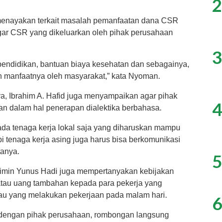
2
 menayakan terkait masalah pemanfaatan dana CSR
agar CSR yang dikeluarkan oleh pihak perusahaan
3
pendidikan, bantuan biaya kesehatan dan sebagainya,
n manfaatnya oleh masyarakat,” kata Nyoman.
ya, Ibrahim A. Hafid juga menyampaikan agar pihak
4
n dalam hal penerapan dialektika berbahasa.
da tenaga kerja lokal saja yang diharuskan mampu
pi tenaga kerja asing juga harus bisa berkomunikasi
tanya.
5
haimin Yunus Hadi juga mempertanyakan kebijakan
atau uang tambahan kepada para pekerja yang
tau yang melakukan pekerjaan pada malam hari.
6
 dengan pihak perusahaan, rombongan langsung