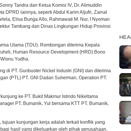
 Sonny Tandra dan Ketua Komisi IV, Dr. Alimuddin
ta DPRD lainnya, seperti Abdul Karim Aljufri, Zainal
rlela, Elisa Bunga Allo, Rahmawati M. Nur, I Nyoman
nspektur Tambang dan Dinas Lingkungan Hidup Provinsi
HEA
harma Utama (TDU). Rombongan diterima Kepala
Suheli, Human Resource Development (HRD) Bono
 Wisnu Yudha.
 di PT. Gunbuster Nickel Industri (GNI) dan diterima
gan (PTL) PT. GNI Dadan Suherman, Operation PT.
kunjung ke PT. Bukit Makmur Istindo Nikeltama
Manager PT. Bumanik, Yul bersama KTT PT. Bumanik,
 tujuan kunjungan kerja adalah terkait konflik yang
a bagi hasil yang dikeluarkan oleh pihak perusahaan,