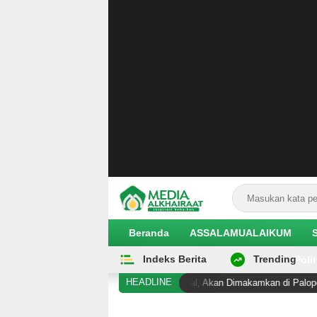
Beranda
ASSALAMUALAIKUM
Indeks Berita
Trending
EKOBIS
Polit
HEADLINE
sus Pembunuhan di Duyu Meninggal, Akan Dimakamkan di Palopo