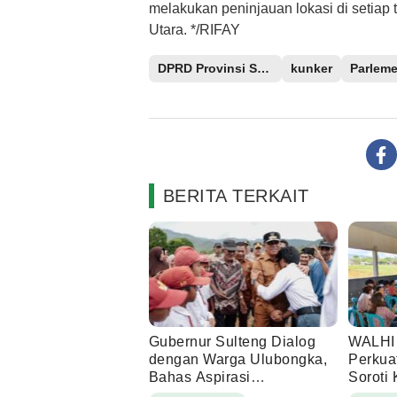
melakukan peninjauan lokasi di setia
Utara. */RIFAY
DPRD Provinsi Sulteng
kunker
Parleme
BERITA TERKAIT
Gubernur Sulteng Dialog
WALHI
dengan Warga Ulubongka,
Perkua
Bahas Aspirasi
Soroti 
Pembangunan
Badan 