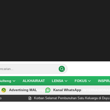
Sulteng
ALKHAIRAAT
LENSA
FOKUS
INSPIR
Advertising MAL
Kanal WhatsApp
ik
Teropong
INTERNASIONA
Korban Selamat Pembunuhan Satu Keluarga di Duyu Palu Wafat U