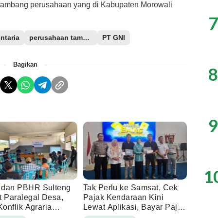
p tambang perusahaan yang di Kabupaten Morowali
7
ntaria
perusahaan tambang
PT GNI
Bagikan
8
9
1
 dan PBHR Sulteng
Tak Perlu ke Samsat, Cek
t Paralegal Desa,
Pajak Kendaraan Kini
Konflik Agraria
Lewat Aplikasi, Bayar Pajak
Bank Tanah di Napu
Berpeluang Raih Umrah