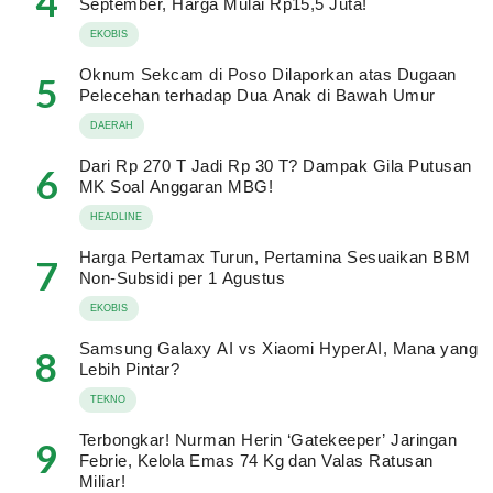
4
September, Harga Mulai Rp15,5 Juta!
EKOBIS
Oknum Sekcam di Poso Dilaporkan atas Dugaan
5
Pelecehan terhadap Dua Anak di Bawah Umur
DAERAH
Dari Rp 270 T Jadi Rp 30 T? Dampak Gila Putusan
6
MK Soal Anggaran MBG!
HEADLINE
Harga Pertamax Turun, Pertamina Sesuaikan BBM
7
Non-Subsidi per 1 Agustus
EKOBIS
Samsung Galaxy AI vs Xiaomi HyperAI, Mana yang
8
Lebih Pintar?
TEKNO
Terbongkar! Nurman Herin ‘Gatekeeper’ Jaringan
9
Febrie, Kelola Emas 74 Kg dan Valas Ratusan
Miliar!