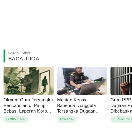
KABAR PILIHAN
BACA JUGA
Oknum Guru Tersangka
Mantan Kepala
Guru PPP
Pencabulan di Palupi
Bapenda Donggala
Dugaan P
Bebas, Laporan Korban
Tersangka Dugaan
Dibebaskan
Berujung Damai
Korupsi Pajak Tambang
Sebut Lap
LEMBAH PALU
LAIN LAIN
HUKUM DAN 
Keluarga 