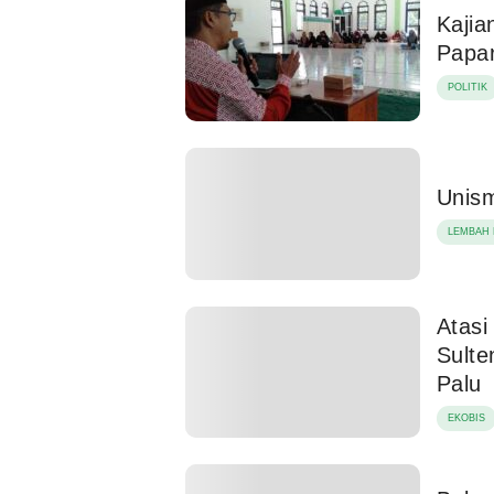
Kajia
Papa
POLITIK
Unism
LEMBAH 
Atasi
Sulte
Palu
EKOBIS