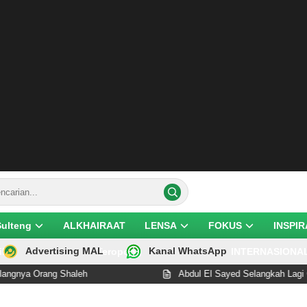
Sulteng
ALKHAIRAAT
LENSA
FOKUS
INSPIR
Advertising MAL
Kanal WhatsApp
ik
Teropong
INTERNASIONA
a Orang Shaleh
Abdul El Sayed Selangkah Lagi Cetak