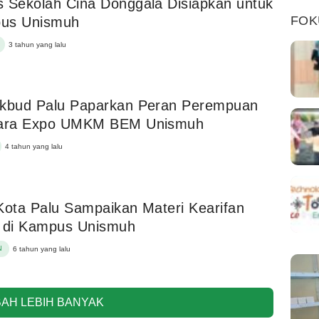
 Sekolah Cina Donggala Disiapkan untuk
FOK
us Unismuh
3 tahun yang lalu
ikbud Palu Paparkan Peran Perempuan
cara Expo UMKM BEM Unismuh
4 tahun yang lalu
Kota Palu Sampaikan Materi Kearifan
l di Kampus Unismuh
N
6 tahun yang lalu
AH LEBIH BANYAK