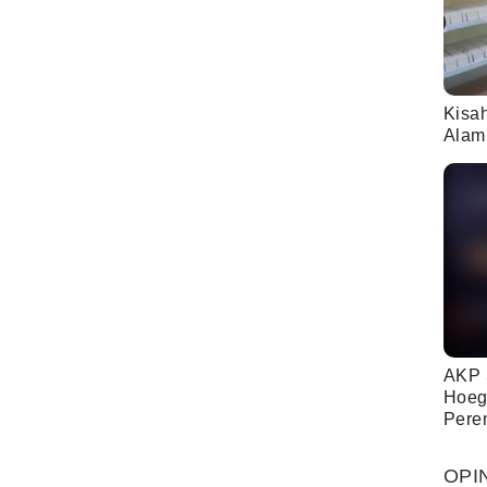
Kisa
Alam
AKP 
Hoeg
Pere
OPI