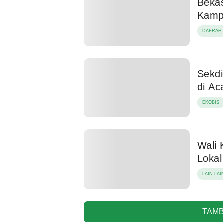
Bekas
Kamp
DAERAH
Sekd
di A
EKOBIS
Wali 
Loka
LAIN LAI
TAMB