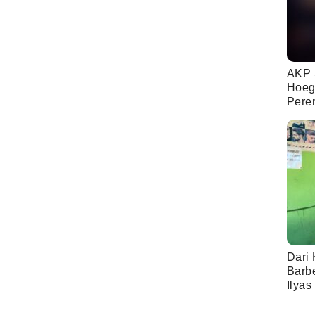
AKP 
Hoeg
Pere
Dari 
Barb
Ilyas