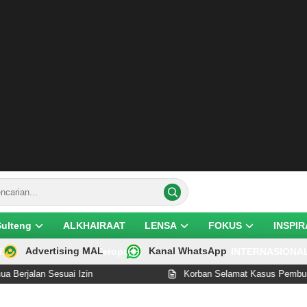
Sulteng
ALKHAIRAAT
LENSA
FOKUS
INSPIR
Advertising MAL
Kanal WhatsApp
ik
Teropong
INTERNASIONA
lan Sesuai Izin
Korban Selamat Kasus Pembunuhan d