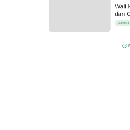
Wali
dari 
LEMBAH 
S