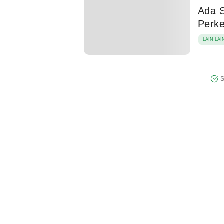
Ada S
Perke
LAIN LAI
S