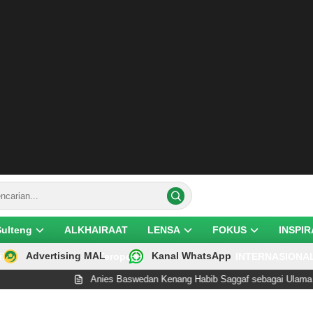
Sulteng
ALKHAIRAAT
LENSA
FOKUS
INSPIR
Advertising MAL
Kanal WhatsApp
ik
Teropong
INTERNASIONA
Anies Baswedan Kenang Habib Saggaf sebagai Ulama yang R