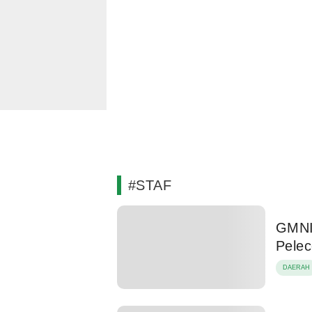
#STAF
GMNI 
Pele
DAERAH