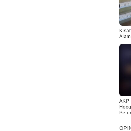
Kisa
Alam
AKP 
Hoeg
Pere
OPI