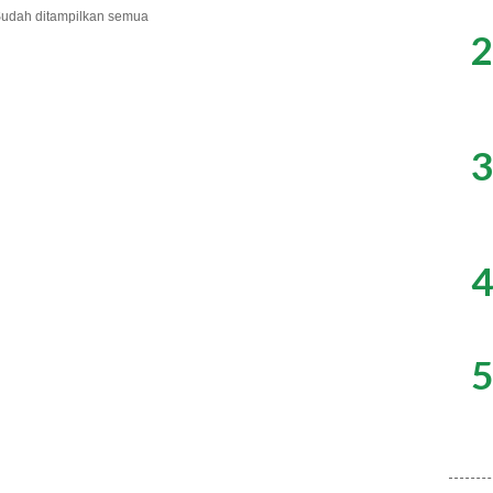
udah ditampilkan semua
2
3
4
5