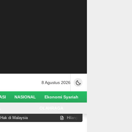
8 Agustus 2026
ASI
NASIONAL
Ekonomi Syariah
L
OLAHRAGA
i Malaysia
Hilangnya Orang Shaleh