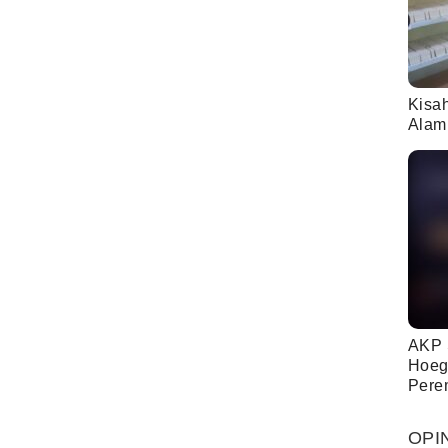
Kisa
Alam
AKP 
Hoeg
Pere
OPI