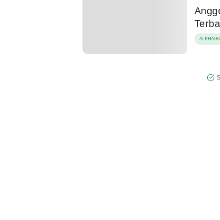
Anggo
Terb
ALKHAIR
S