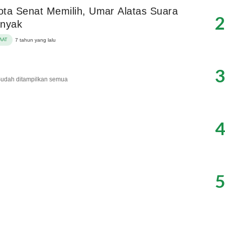
ta Senat Memilih, Umar Alatas Suara
2
anyak
AAT
7 tahun yang lalu
3
udah ditampilkan semua
4
5