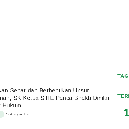
TAG
an Senat dan Berhentikan Unsur
TER
nan, SK Ketua STIE Panca Bhakti Dinilai
t Hukum
1
E
5 tahun yang lalu