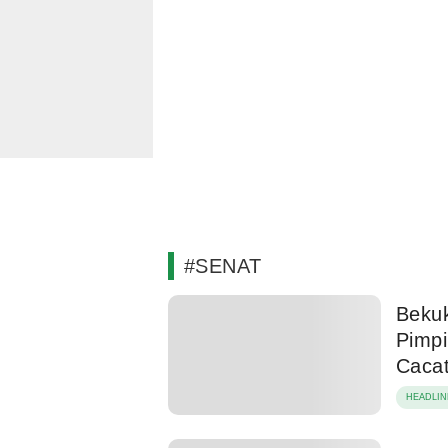
#SENAT
Bekuk
Pimpi
Caca
HEADLIN