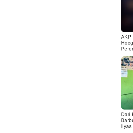
AKP 
Hoeg
Pere
Dari 
Barb
Ilyas