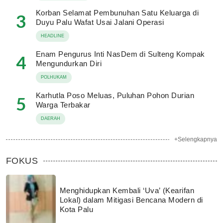
Korban Selamat Pembunuhan Satu Keluarga di
3
Duyu Palu Wafat Usai Jalani Operasi
HEADLINE
Enam Pengurus Inti NasDem di Sulteng Kompak
4
Mengundurkan Diri
POLHUKAM
Karhutla Poso Meluas, Puluhan Pohon Durian
5
Warga Terbakar
DAERAH
+Selengkapnya
FOKUS
Menghidupkan Kembali ‘Uva’ (Kearifan
Lokal) dalam Mitigasi Bencana Modern di
Kota Palu