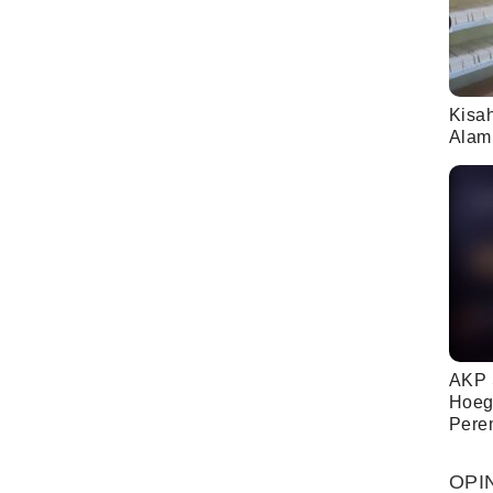
Kisa
Alam
AKP 
Hoeg
Pere
OPI