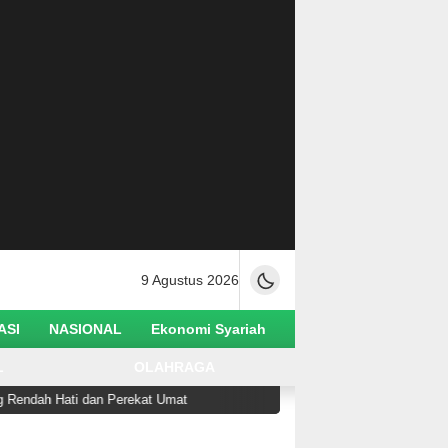
9 Agustus 2026
ASI
NASIONAL
Ekonomi Syariah
L
OLAHRAGA
h Hati dan Perekat Umat
Ketua Utama Alkhairaat Ser