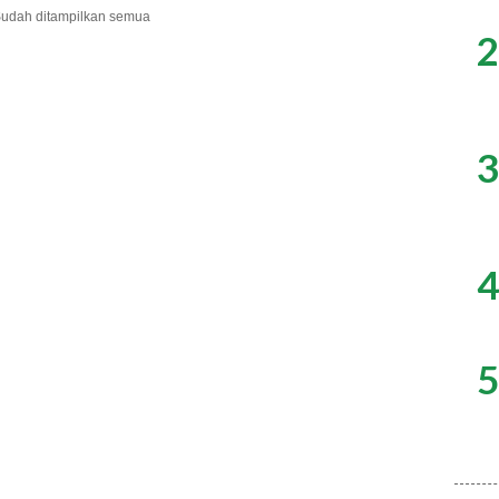
udah ditampilkan semua
2
3
4
5