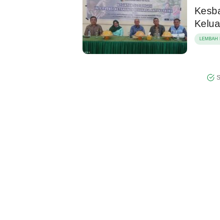
Kesba
Kelua
LEMBAH 
S