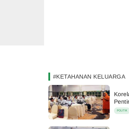
#KETAHANAN KELUARGA
Korel
Pent
POLITIK