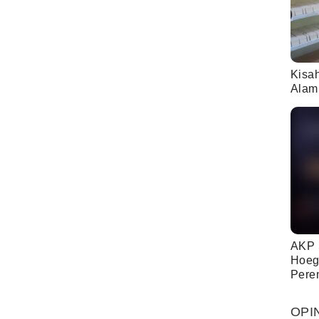
Kisa
Alam
AKP 
Hoeg
Pere
OPI