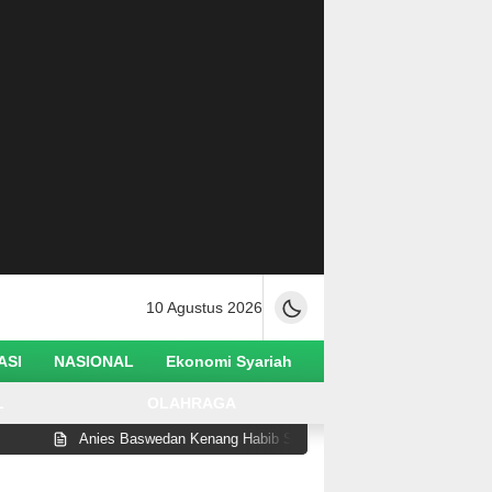
10 Agustus 2026
ASI
NASIONAL
Ekonomi Syariah
L
OLAHRAGA
Anies Baswedan Kenang Habib Saggaf sebagai Ulama yang Rendah Hat