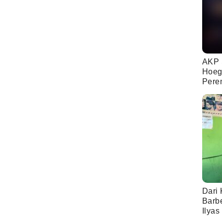
AKP 
Hoeg
Pere
Dari 
Barb
Ilyas