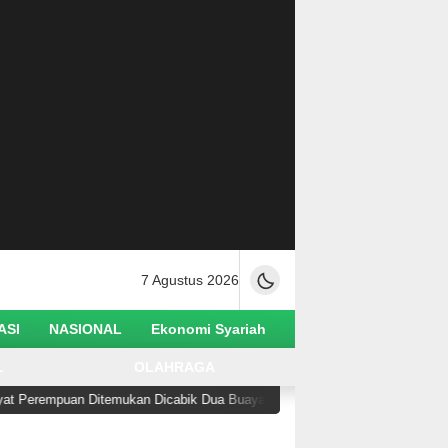
7 Agustus 2026
ASI
NASIONAL
Ekonomi Syariah
L
OLAHRAGA
empuan Ditemukan Dicabik Dua Buaya di Pantai Lere Palu