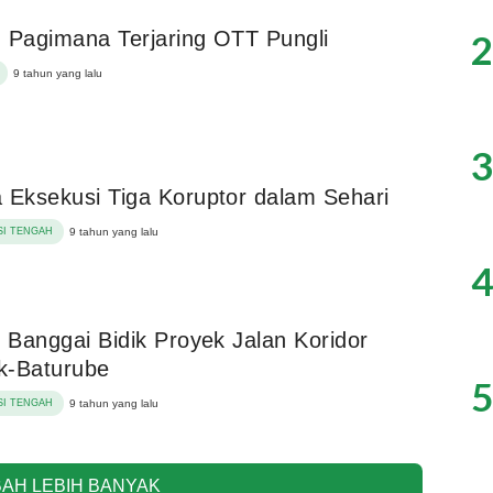
2
 Pagimana Terjaring OTT Pungli
9 tahun yang lalu
3
 Eksekusi Tiga Koruptor dalam Sehari
I TENGAH
9 tahun yang lalu
4
i Banggai Bidik Proyek Jalan Koridor
k-Baturube
5
I TENGAH
9 tahun yang lalu
AH LEBIH BANYAK