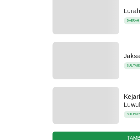
Lurah
DAERAH
Jaksa
SULAWES
Kejar
Luwu
SULAWES
TAMB