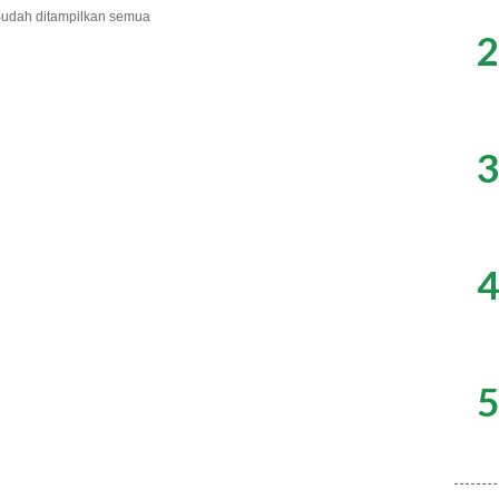
udah ditampilkan semua
2
3
4
5