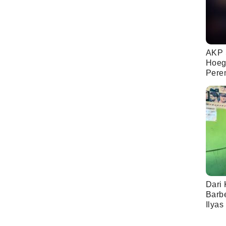
AKP 
Hoeg
Pere
Dari 
Barb
Ilyas