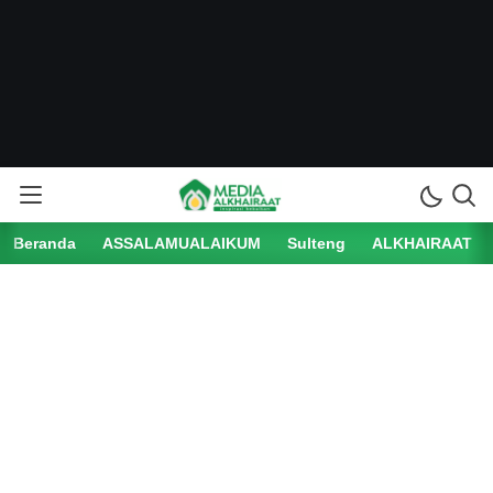
Media Alkhairaat
Inspirasi Kebaikan
Beranda
ASSALAMUALAIKUM
Sulteng
ALKHAIRAAT