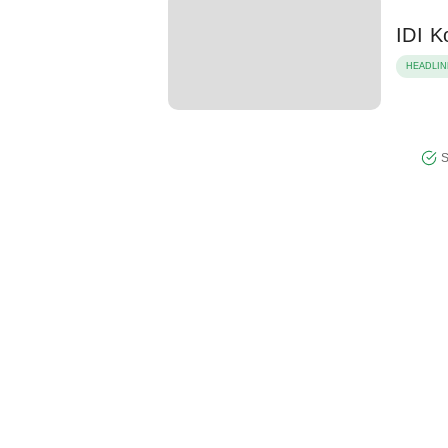
IDI K
HEADLIN
S