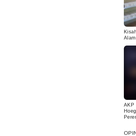
Kisa
Alam
AKP 
Hoeg
Pere
OPI