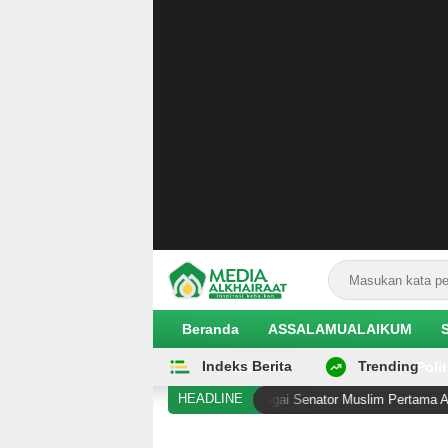
Media Alkhairaat
Inspirasi Kebaikan
Beranda
ASSALAMUALAIKUM
Indeks Berita
Trending
EKOBIS
Polit
HEADLINE
yed Selangkah Lagi Cetak Sejarah sebagai Senator Muslim Pertama AS