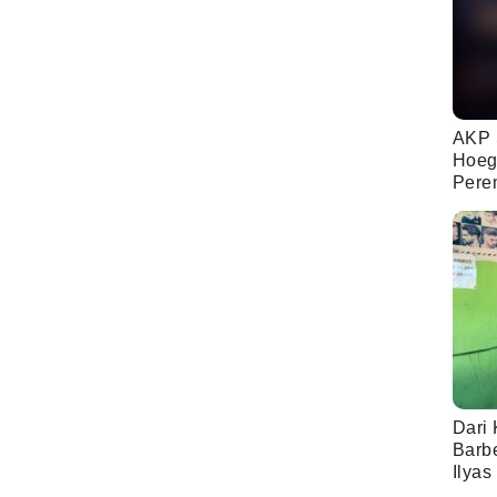
AKP 
Hoeg
Pere
Dari 
Barb
Ilyas