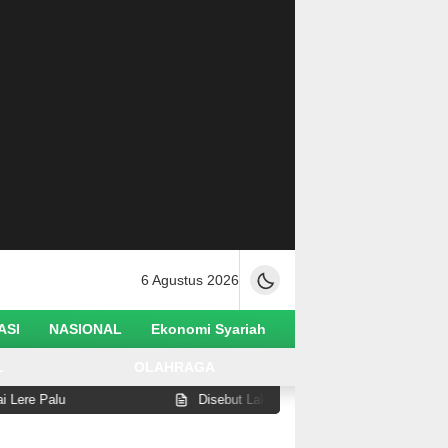
6 Agustus 2026
ASI
NASIONAL
Ekonomi Syariah
L
OLAHRAGA
Palu
Disebut Lakukan Pelanggaran di Pantai Watusam