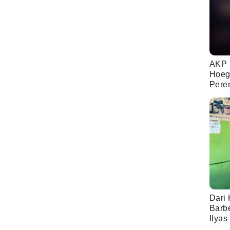
AKP 
Hoeg
Pere
Dari 
Barb
Ilyas