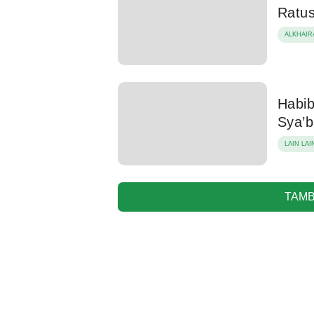
Ratus
ALKHAIR
Habib
Sya’
LAIN LAI
TAMB