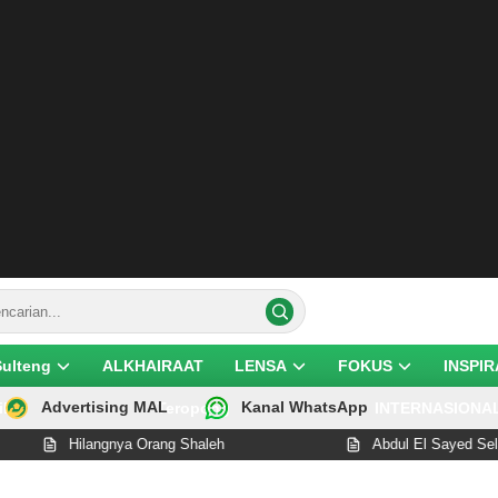
Sulteng
ALKHAIRAAT
LENSA
FOKUS
INSPIR
Advertising MAL
Kanal WhatsApp
ik
Teropong
INTERNASIONA
Hilangnya Orang Shaleh
Abdul El Sayed Selangka