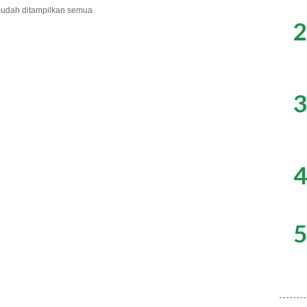
udah ditampilkan semua
2
3
4
5