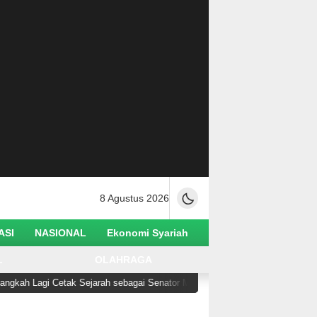
8 Agustus 2026
ASI
NASIONAL
Ekonomi Syariah
L
OLAHRAGA
h Lagi Cetak Sejarah sebagai Senator Muslim Pertama AS