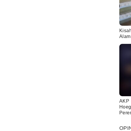
Kisa
Alam
AKP 
Hoeg
Pere
OPI