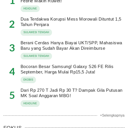
1
Febrie Makin Ruwet!
HEADLINE
Dua Terdakwa Korupsi Mess Morowali Dituntut 1,5
2
Tahun Penjara
SULAWESI TENGAH
Berani Cerdas Hanya Biayai UKT/SPP, Mahasiswa
3
Baru yang Sudah Bayar Akan Direimburse
SULAWESI TENGAH
Bocoran Besar Samsung! Galaxy S26 FE Rilis
4
September, Harga Mulai Rp15,5 Juta!
EKOBIS
Dari Rp 270 T Jadi Rp 30 T? Dampak Gila Putusan
5
MK Soal Anggaran MBG!
HEADLINE
+Selengkapnya
FOKUS