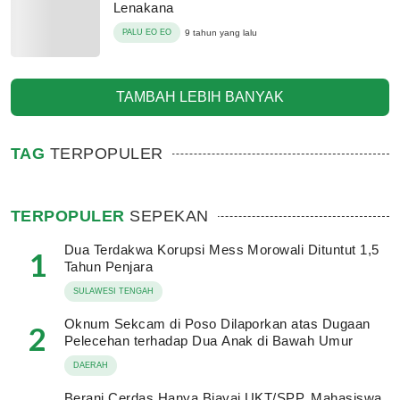
Lenakana
PALU EO EO
9 tahun yang lalu
TAMBAH LEBIH BANYAK
TAG
TERPOPULER
TERPOPULER
SEPEKAN
Dua Terdakwa Korupsi Mess Morowali Dituntut 1,5
1
Tahun Penjara
SULAWESI TENGAH
Oknum Sekcam di Poso Dilaporkan atas Dugaan
2
Pelecehan terhadap Dua Anak di Bawah Umur
DAERAH
Berani Cerdas Hanya Biayai UKT/SPP, Mahasiswa