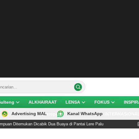
Sulteng
ALKHAIRAAT
LENSA
FOKUS
INSPIR
Advertising MAL
Kanal WhatsApp
ik
Teropong
INTERNASIONA
itemukan Dicabik Dua Buaya di Pantai Lere Palu
Dise