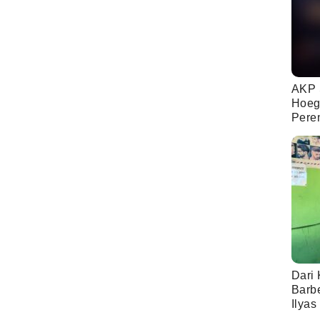
AKP 
Hoeg
Pere
Dari 
Barb
Ilyas