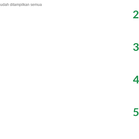
udah ditampilkan semua
2
3
4
5