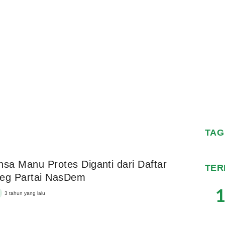
TAG
nsa Manu Protes Diganti dari Daftar
TER
leg Partai NasDem
1
3 tahun yang lalu