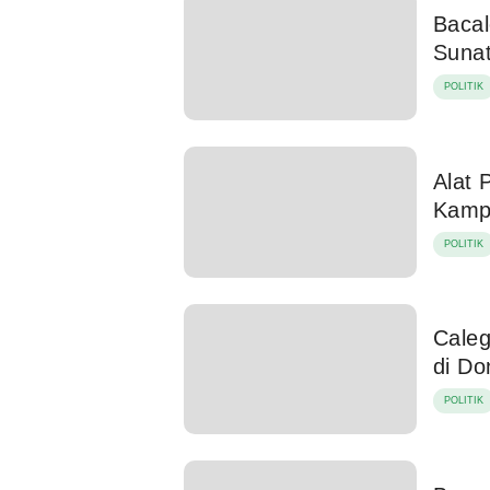
Bacal
Suna
POLITIK
Alat
Kampa
POLITIK
Cale
di Do
POLITIK