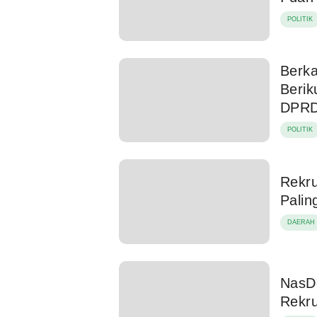
POLITIK
Berka
Beri
DPRD
POLITIK
Rekr
Palin
DAERAH
NasD
Rekr