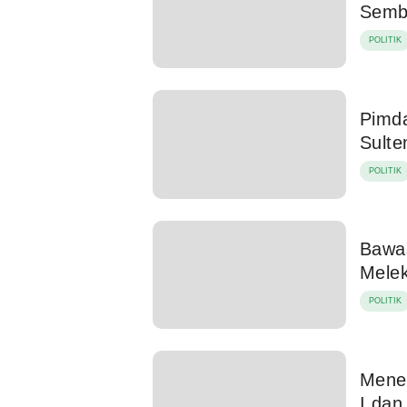
Semb
POLITIK
Pimd
Sulte
POLITIK
Bawa
Mele
POLITIK
Menel
I dan 