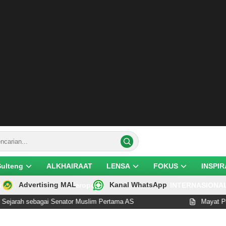
Sulteng
ALKHAIRAAT
LENSA
FOKUS
INSPIR
Advertising MAL
Kanal WhatsApp
ik
Teropong
INTERNASIONA
sebagai Senator Muslim Pertama AS
Mayat Perempuan 