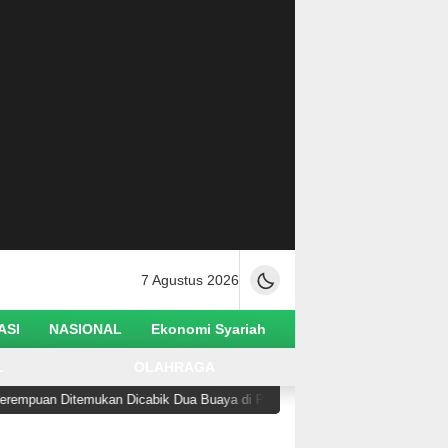
7 Agustus 2026
ASI
NASIONAL
Ekonomi Syariah
L
OLAHRAGA
Ditemukan Dicabik Dua Buaya di Pantai Lere Palu
H