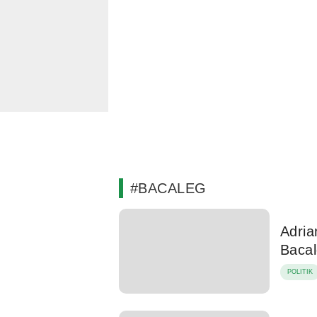
#BACALEG
Adria
Baca
POLITIK