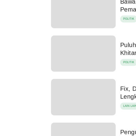
Bawas
Pema
POLITIK
Puluh
Khita
POLITIK
Fix, 
Leng
LAIN LAI
Peng