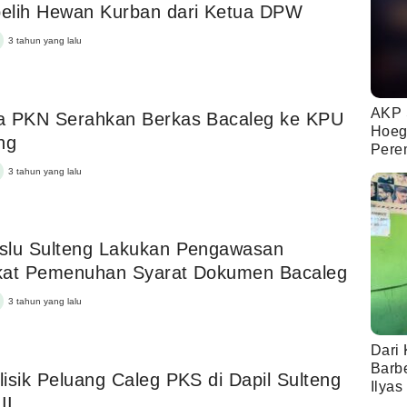
elih Hewan Kurban dari Ketua DPW
3 tahun yang lalu
AKP 
a PKN Serahkan Berkas Bacaleg ke KPU
Hoeg
ng
Pere
3 tahun yang lalu
slu Sulteng Lakukan Pengawasan
kat Pemenuhan Syarat Dokumen Bacaleg
3 tahun yang lalu
Dari 
Barb
isik Peluang Caleg PKS di Dapil Sulteng
Ilyas
II