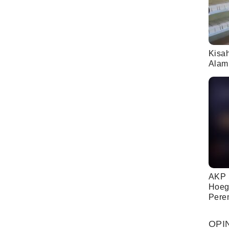
Kisa
Alam
AKP 
Hoeg
Pere
OPI