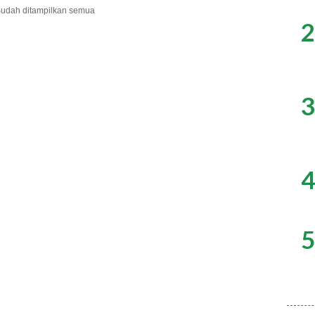
udah ditampilkan semua
2
3
4
5