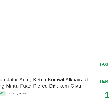
TAG
h Jalur Adat, Ketua Komwil Alkhairaat
TER
ng Minta Fuad Plered Dihukum Givu
1
AAT
1 tahun yang lalu