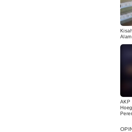
Kisa
Alam
AKP 
Hoeg
Pere
OPI