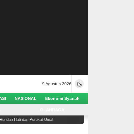
9 Agustus 2026
ASI
NASIONAL
Ekonomi Syariah
L
OLAHRAGA
 Hati dan Perekat Umat
Ketua Utama Alkhairaat Seru