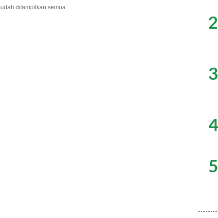
udah ditampilkan semua
2
3
4
5