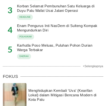
Korban Selamat Pembunuhan Satu Keluarga di
3
Duyu Palu Wafat Usai Jalani Operasi
HEADLINE
Enam Pengurus Inti NasDem di Sulteng Kompak
4
Mengundurkan Diri
POLHUKAM
Karhutla Poso Meluas, Puluhan Pohon Durian
5
Warga Terbakar
DAERAH
+Selengkapnya
FOKUS
Menghidupkan Kembali ‘Uva’ (Kearifan
Lokal) dalam Mitigasi Bencana Modern di
Kota Palu