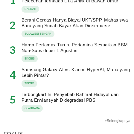
1
Pelecehan terhadap Dua Anak di Bawah Umur
DAERAH
Berani Cerdas Hanya Biayai UKT/SPP, Mahasiswa
2
Baru yang Sudah Bayar Akan Direimburse
SULAWESI TENGAH
Harga Pertamax Turun, Pertamina Sesuaikan BBM
3
Non-Subsidi per 1 Agustus
EKOBIS
Samsung Galaxy AI vs Xiaomi HyperAI, Mana yang
4
Lebih Pintar?
TEKNO
Terbongkar! Ini Penyebab Rahmat Hidayat dan
5
Putra Erwiansyah Didegradasi PBSI
OLAHRAGA
+Selengkapnya
FOKUS