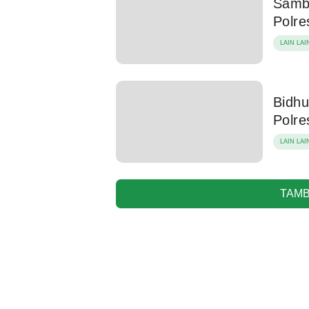
Samb
Polr
LAIN LAI
Bidhu
Polre
LAIN LAI
TAMB