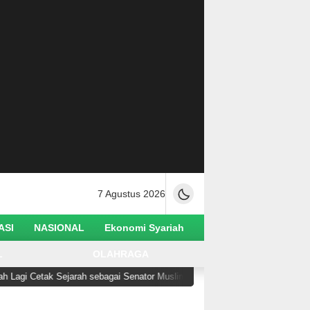
7 Agustus 2026
ASI
NASIONAL
Ekonomi Syariah
L
OLAHRAGA
Cetak Sejarah sebagai Senator Muslim Pertama AS
B