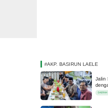
#AKP. BASIRUN LAELE
Jalin
deng
DAERAH