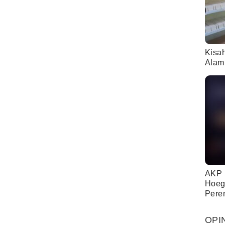
Kisa
Alam
AKP 
Hoeg
Pere
OPI