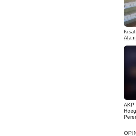
Kisa
Alam
AKP 
Hoeg
Pere
OPI