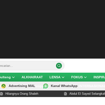
Sulteng
ALKHAIRAAT
LENSA
FOKUS
INSPIR
Advertising MAL
Kanal WhatsApp
ik
Teropong
INTERNASIONA
langnya Orang Shaleh
Abdul El Sayed Selangkah Lagi