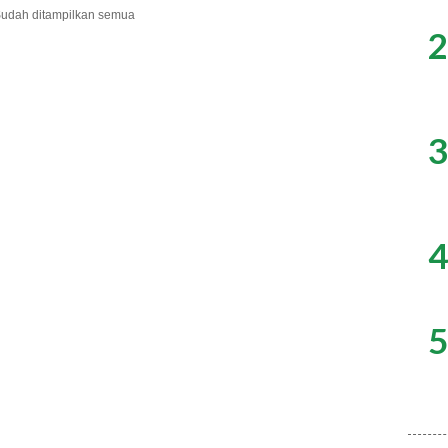
udah ditampilkan semua
2
3
4
5