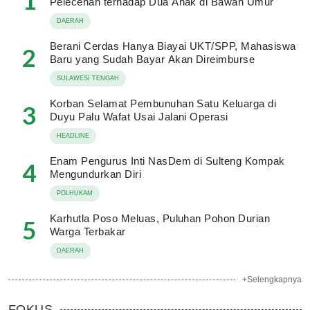
1
Pelecehan terhadap Dua Anak di Bawah Umur
DAERAH
Berani Cerdas Hanya Biayai UKT/SPP, Mahasiswa
2
Baru yang Sudah Bayar Akan Direimburse
SULAWESI TENGAH
Korban Selamat Pembunuhan Satu Keluarga di
3
Duyu Palu Wafat Usai Jalani Operasi
HEADLINE
Enam Pengurus Inti NasDem di Sulteng Kompak
4
Mengundurkan Diri
POLHUKAM
Karhutla Poso Meluas, Puluhan Pohon Durian
5
Warga Terbakar
DAERAH
+Selengkapnya
FOKUS