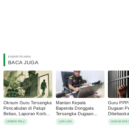
KABAR PILIHAN
BACA JUGA
Oknum Guru Tersangka
Mantan Kepala
Guru PPP
Pencabulan di Palupi
Bapenda Donggala
Dugaan P
Bebas, Laporan Korban
Tersangka Dugaan
Dibebaskan
Berujung Damai
Korupsi Pajak Tambang
Sebut Lap
LEMBAH PALU
LAIN LAIN
HUKUM DAN 
Keluarga 