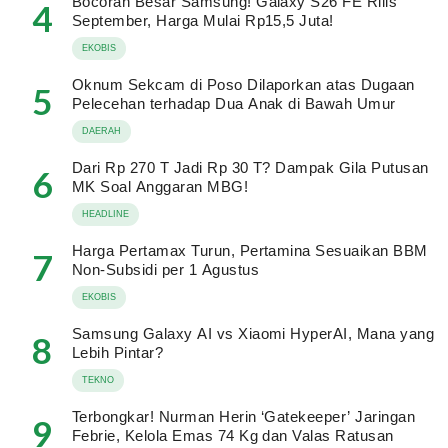
Bocoran Besar Samsung! Galaxy S26 FE Rilis
4
September, Harga Mulai Rp15,5 Juta!
EKOBIS
Oknum Sekcam di Poso Dilaporkan atas Dugaan
5
Pelecehan terhadap Dua Anak di Bawah Umur
DAERAH
Dari Rp 270 T Jadi Rp 30 T? Dampak Gila Putusan
6
MK Soal Anggaran MBG!
HEADLINE
Harga Pertamax Turun, Pertamina Sesuaikan BBM
7
Non-Subsidi per 1 Agustus
EKOBIS
Samsung Galaxy AI vs Xiaomi HyperAI, Mana yang
8
Lebih Pintar?
TEKNO
Terbongkar! Nurman Herin ‘Gatekeeper’ Jaringan
9
Febrie, Kelola Emas 74 Kg dan Valas Ratusan