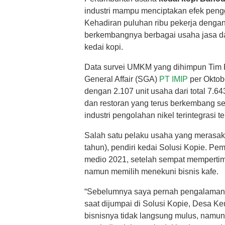
industri mampu menciptakan efek pen
Kehadiran puluhan ribu pekerja deng
berkembangnya berbagai usaha jasa da
kedai kopi.
Data survei UMKM yang dihimpun Tim 
General Affair (SGA)
PT IMIP
per Oktob
dengan 2.107 unit usaha dari total 7.
dan restoran yang terus berkembang sei
industri pengolahan nikel terintegrasi te
Salah satu pelaku usaha yang merasaka
tahun), pendiri kedai Solusi Kopie. P
medio 2021, setelah sempat mempertim
namun memilih menekuni bisnis kafe.
“Sebelumnya saya pernah pengalaman ker
saat dijumpai di Solusi Kopie, Desa Ke
bisnisnya tidak langsung mulus, namun