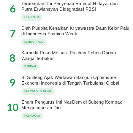
Terbongkar! Ini Penyebab Rahmat Hidayat dan
6
Putra Erwiansyah Didegradasi PBSI
OLAHRAGA
Diah Puspita Kenalkan Kriyawastra Daun Kelor Palu
7
di Indonesia Fashion Week
LEMBAH PALU
Karhutla Poso Meluas, Puluhan Pohon Durian
8
Warga Terbakar
DAERAH
BI Sulteng Ajak Wartawan Bangun Optimisme
9
Ekonomi Indonesia di Tengah Turbulensi Global
SULAWESI TENGAH
Enam Pengurus Inti NasDem di Sulteng Kompak
10
Mengundurkan Diri
POLHUKAM