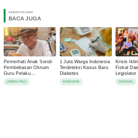
KABAR PILIHAN
BACA JUGA
Pemerhati Anak Soroti
1 Juta Warga Indonesia
Krisis Ik
Pembebasan Oknum
Terdeteksi Kasus Baru
Fiskal Dae
Guru Pelaku
Diabetes
Legislator
Pencabulan, Desak
Dorong A
LEMBAH PALU
KESEHATAN
NASIONAL
Proses Hukum
Ketahanan
Dilanjutkan