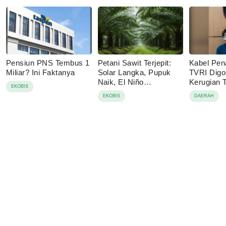
Pensiun PNS Tembus 1
Petani Sawit Terjepit:
Kabel Pen
Miliar? Ini Faktanya
Solar Langka, Pupuk
TVRI Digo
Naik, El Niño
Kerugian
EKOBIS
Mengancam
Juta
EKOBIS
DAERAH