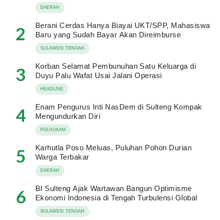
DAERAH
Berani Cerdas Hanya Biayai UKT/SPP, Mahasiswa
2
Baru yang Sudah Bayar Akan Direimburse
SULAWESI TENGAH
Korban Selamat Pembunuhan Satu Keluarga di
3
Duyu Palu Wafat Usai Jalani Operasi
HEADLINE
Enam Pengurus Inti NasDem di Sulteng Kompak
4
Mengundurkan Diri
POLHUKAM
Karhutla Poso Meluas, Puluhan Pohon Durian
5
Warga Terbakar
DAERAH
BI Sulteng Ajak Wartawan Bangun Optimisme
6
Ekonomi Indonesia di Tengah Turbulensi Global
SULAWESI TENGAH