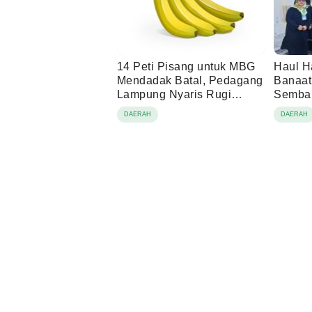
14 Peti Pisang untuk MBG
Haul H
Mendadak Batal, Pedagang
Banaat
Lampung Nyaris Rugi
Sembak
Rp2,1 Juta
DAERAH
DAERAH