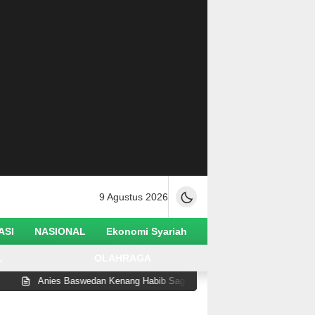
9 Agustus 2026
ASI
NASIONAL
Ekonomi Syariah
L
OLAHRAGA
s Baswedan Kenang Habib Saggaf sebagai Ulama yang Rendah Hati dan Per