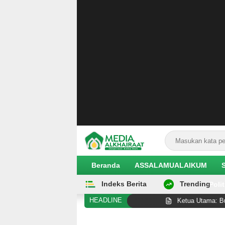
Beranda
ASSALAMUALAIKUM
Indeks Berita
Trending
EKOBIS
Polit
HEADLINE
 Amanah dari Guru Tua”
Ketua Utama: Busur Senjata d