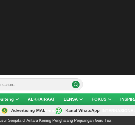
Sulteng
ALKHAIRAAT
LENSA
FOKUS
INSPIR
Advertising MAL
Kanal WhatsApp
ik
Teropong
INTERNASIONA
i Antara Kening Penghalang Perjuangan Guru Tua
Anie