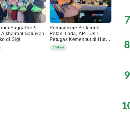
7
abib Saggaf ke-5:
Premanisme Berkedok
 Alkhairaat Salurkan
Petani Lada, APL Usir
o di Sigi
Petugas Kemenhut di Hutan
8
Lindung Loeha
DAERAH
9
1