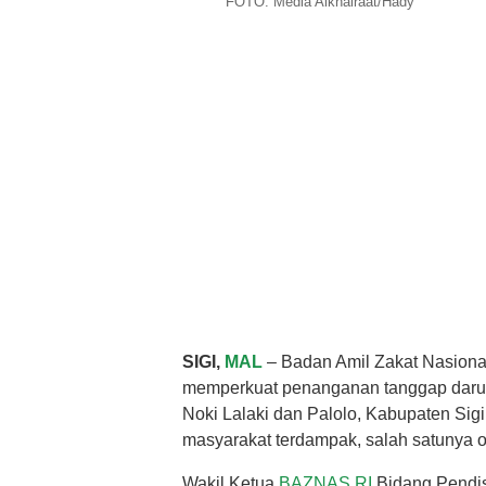
FOTO: Media Alkhairaat/Hady
SIGI,
MAL
– Badan Amil Zakat Nasion
memperkuat penanganan tanggap darur
Noki Lalaki dan Palolo, Kabupaten Sigi
masyarakat terdampak, salah satunya 
Wakil Ketua
BAZNAS RI
Bidang Pendis