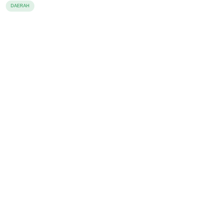
Anak di Bawah Umur
DAERAH