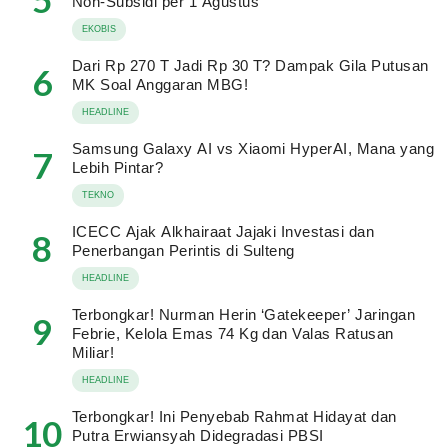
Non-Subsidi per 1 Agustus
EKOBIS
Dari Rp 270 T Jadi Rp 30 T? Dampak Gila Putusan
6
MK Soal Anggaran MBG!
HEADLINE
Samsung Galaxy AI vs Xiaomi HyperAI, Mana yang
7
Lebih Pintar?
TEKNO
ICECC Ajak Alkhairaat Jajaki Investasi dan
8
Penerbangan Perintis di Sulteng
HEADLINE
Terbongkar! Nurman Herin ‘Gatekeeper’ Jaringan
9
Febrie, Kelola Emas 74 Kg dan Valas Ratusan
Miliar!
HEADLINE
Terbongkar! Ini Penyebab Rahmat Hidayat dan
10
Putra Erwiansyah Didegradasi PBSI