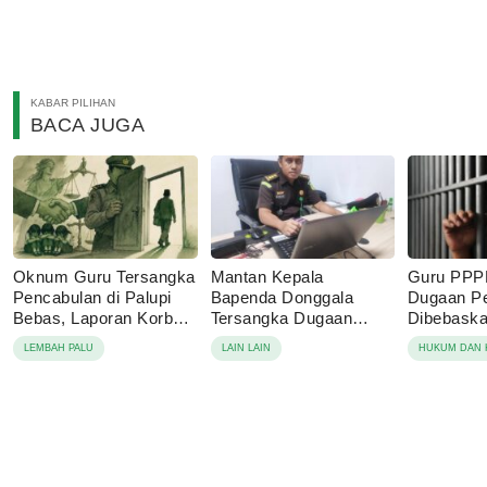
KABAR PILIHAN
BACA JUGA
Oknum Guru Tersangka
Mantan Kepala
Guru PPP
Pencabulan di Palupi
Bapenda Donggala
Dugaan P
Bebas, Laporan Korban
Tersangka Dugaan
Dibebaskan
Berujung Damai
Korupsi Pajak Tambang
Sebut Lap
LEMBAH PALU
LAIN LAIN
HUKUM DAN 
Keluarga 