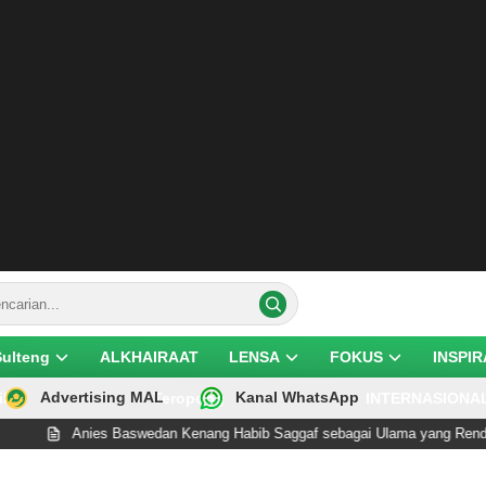
Sulteng
ALKHAIRAAT
LENSA
FOKUS
INSPIR
Advertising MAL
Kanal WhatsApp
ik
Teropong
INTERNASIONA
ies Baswedan Kenang Habib Saggaf sebagai Ulama yang Rendah Hati dan 