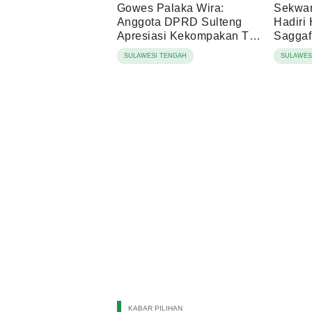
Gowes Palaka Wira:
Sekwa
Anggota DPRD Sulteng
Hadiri
Apresiasi Kekompakan TNI-
Saggaf 
Masyarakat
SULAWESI TENGAH
SULAWES
KABAR PILIHAN