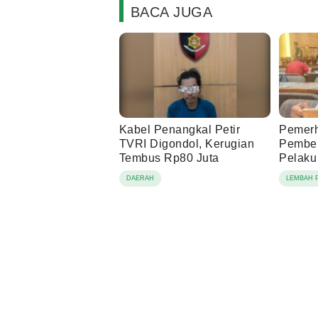
BACA JUGA
Kabel Penangkal Petir
Pemerh
TVRI Digondol, Kerugian
Pembe
Tembus Rp80 Juta
Pelaku
Proses
DAERAH
LEMBAH 