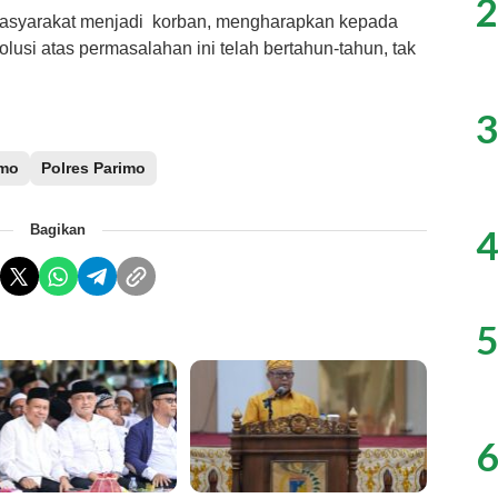
2
masyarakat menjadi korban, mengharapkan kepada
solusi atas permasalahan ini telah bertahun-tahun, tak
3
imo
Polres Parimo
4
Bagikan
5
6