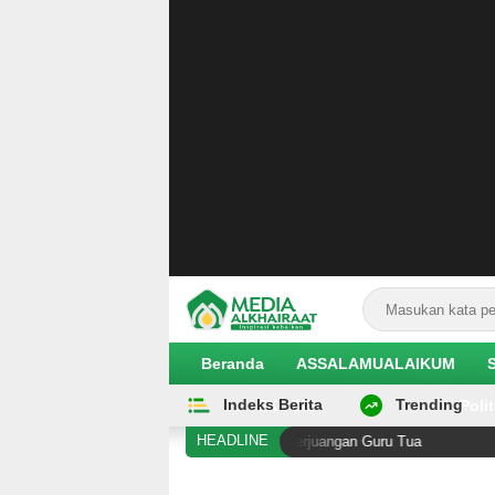
Beranda
ASSALAMUALAIKUM
Indeks Berita
Trending
EKOBIS
Polit
HEADLINE
a di Antara Kening Penghalang Perjuangan Guru Tua
An