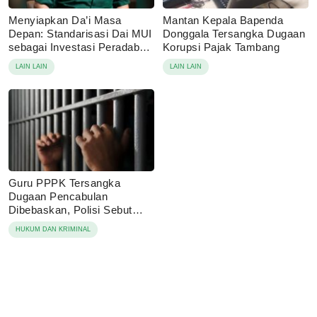
Menyiapkan Da’i Masa
Mantan Kepala Bapenda
Depan: Standarisasi Dai MUI
Donggala Tersangka Dugaan
sebagai Investasi Peradaban
Korupsi Pajak Tambang
di Era Disrupsi Digital
LAIN LAIN
LAIN LAIN
Guru PPPK Tersangka
Dugaan Pencabulan
Dibebaskan, Polisi Sebut
Laporan Dicabut Keluarga
HUKUM DAN KRIMINAL
Korban