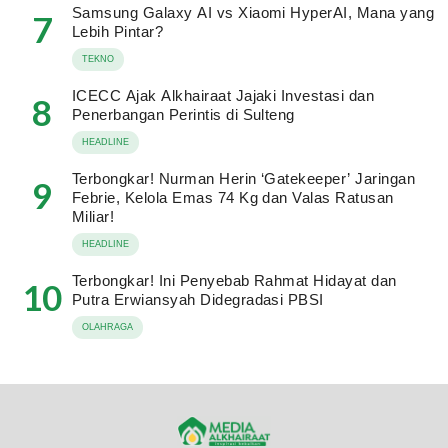
Samsung Galaxy AI vs Xiaomi HyperAI, Mana yang
7
Lebih Pintar?
TEKNO
ICECC Ajak Alkhairaat Jajaki Investasi dan
8
Penerbangan Perintis di Sulteng
HEADLINE
Terbongkar! Nurman Herin ‘Gatekeeper’ Jaringan
9
Febrie, Kelola Emas 74 Kg dan Valas Ratusan
Miliar!
HEADLINE
Terbongkar! Ini Penyebab Rahmat Hidayat dan
10
Putra Erwiansyah Didegradasi PBSI
OLAHRAGA