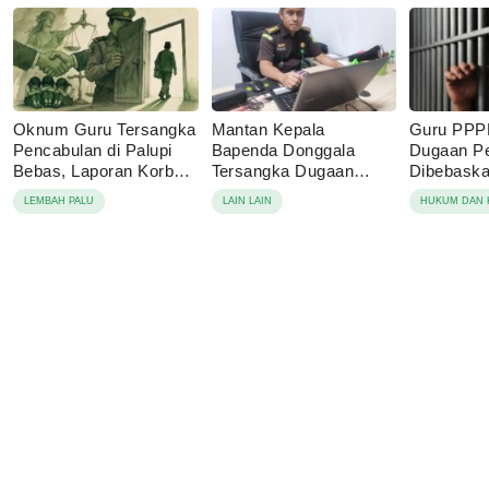
Oknum Guru Tersangka
Mantan Kepala
Guru PPP
Pencabulan di Palupi
Bapenda Donggala
Dugaan P
Bebas, Laporan Korban
Tersangka Dugaan
Dibebaskan
Berujung Damai
Korupsi Pajak Tambang
Sebut Lap
LEMBAH PALU
LAIN LAIN
HUKUM DAN 
Keluarga 